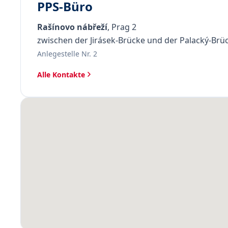
PPS-Büro
Rašínovo nábřeží
, Prag 2
zwischen der Jirásek-Brücke und der Palacký-Brü
Anlegestelle Nr. 2
Alle Kontakte