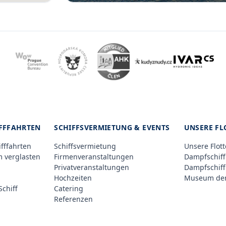
IFFFAHRTEN
SCHIFFSVERMIETUNG & EVENTS
UNSERE FL
ifffahrten
Schiffsvermietung
Unsere Flott
m verglasten
Firmenveranstaltungen
Dampfschiff
Privatveranstaltungen
Dampfschiff
Hochzeiten
Museum der
chiff
Catering
Referenzen