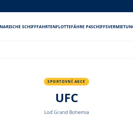
INARISCHE SCHIFFFAHRTEN
FLOTTE
FÄHRE P4
SCHIFFSVERMIETUN
SPORTOVNÍ AKCE
UFC
Loď Grand Bohemia