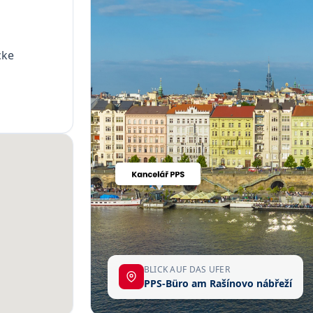
cke
BLICK AUF DAS UFER
PPS-Büro am Rašínovo nábřeží