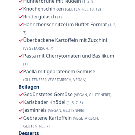
Hühnerbrühe mit Nudeln
(1, 3, 9)
Knochenschinken
(GLUTENFREI, 10, 12)
Rindergulasch
(1)
Hähnchenschnitzel im Buffet-Format
(1, 3,
7)
Überbackene Kartoffeln mit Zucchini
(VEGETARISCH, 7)
Pasta mit Cherrytomaten und Basilikum
(1)
Paella mit gebratenem Gemüse
(GLUTENFREI, VEGETARISCH, VEGAN)
Beilagen
Gedünstetes Gemüse
(VEGAN, GLUTENFREI)
Karlsbader Knödel
(1, 3, 7, 8)
Jasminreis
(VEGAN, GLUTENFREI)
Gebratene Kartoffeln
(VEGETARISCH,
GLUTENFREI, 7)
Desserts