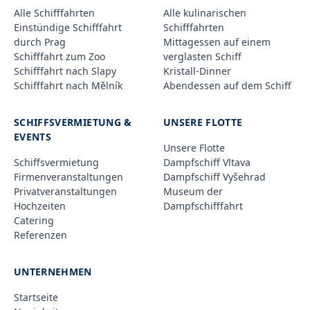
Alle Schifffahrten
Alle kulinarischen
Einstündige Schifffahrt
Schifffahrten
durch Prag
Mittagessen auf einem
Schifffahrt zum Zoo
verglasten Schiff
Schifffahrt nach Slapy
Kristall-Dinner
Schifffahrt nach Mělník
Abendessen auf dem Schiff
SCHIFFSVERMIETUNG &
UNSERE FLOTTE
EVENTS
Unsere Flotte
Schiffsvermietung
Dampfschiff Vltava
Firmenveranstaltungen
Dampfschiff Vyšehrad
Privatveranstaltungen
Museum der
Hochzeiten
Dampfschifffahrt
Catering
Referenzen
UNTERNEHMEN
Startseite