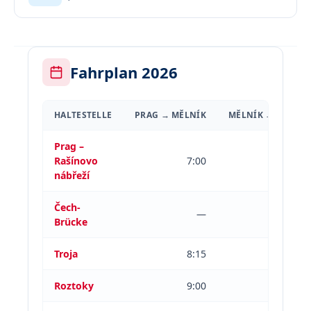
Fahrplan 2026
HALTESTELLE
PRAG → MĚLNÍK
MĚLNÍK → PRAG
Prag –
Rašínovo
7:00
21:30
nábřeží
Čech-
—
20:30
Brücke
Troja
8:15
19:45
Roztoky
9:00
19:00