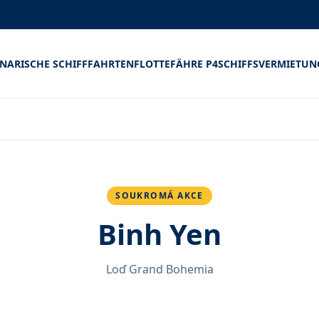
INARISCHE SCHIFFFAHRTEN
FLOTTE
FÄHRE P4
SCHIFFSVERMIETUN
SOUKROMÁ AKCE
Binh Yen
Loď Grand Bohemia