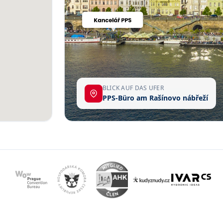
BLICK AUF DAS UFER
PPS-Büro am Rašínovo nábřeží