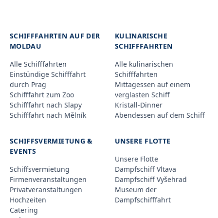
SCHIFFFAHRTEN AUF DER
KULINARISCHE
MOLDAU
SCHIFFFAHRTEN
Alle Schifffahrten
Alle kulinarischen
Einstündige Schifffahrt
Schifffahrten
durch Prag
Mittagessen auf einem
Schifffahrt zum Zoo
verglasten Schiff
Schifffahrt nach Slapy
Kristall-Dinner
Schifffahrt nach Mělník
Abendessen auf dem Schiff
SCHIFFSVERMIETUNG &
UNSERE FLOTTE
EVENTS
Unsere Flotte
Schiffsvermietung
Dampfschiff Vltava
Firmenveranstaltungen
Dampfschiff Vyšehrad
Privatveranstaltungen
Museum der
Hochzeiten
Dampfschifffahrt
Catering