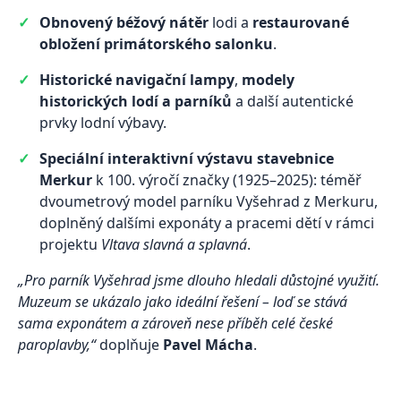
Obnovený béžový nátěr
lodi a
restaurované
obložení primátorského salonku
.
Historické navigační lampy
,
modely
historických lodí a parníků
a další autentické
prvky lodní výbavy.
Speciální interaktivní výstavu stavebnice
Merkur
k 100. výročí značky (1925–2025): téměř
dvoumetrový model parníku Vyšehrad z Merkuru,
doplněný dalšími exponáty a pracemi dětí v rámci
projektu
Vltava slavná a splavná
.
„Pro parník Vyšehrad jsme dlouho hledali důstojné využití.
Muzeum se ukázalo jako ideální řešení – loď se stává
sama exponátem a zároveň nese příběh celé české
paroplavby,“
doplňuje
Pavel Mácha
.