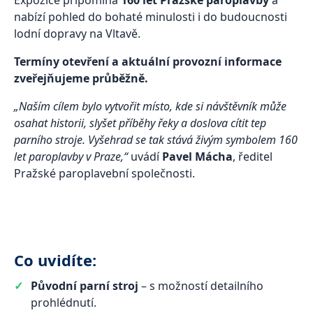
Expozice připomíná
160 let Pražské paroplavby
a
nabízí pohled do bohaté minulosti i do budoucnosti
lodní dopravy na Vltavě.
Termíny otevření a aktuální provozní informace
zveřejňujeme průběžně.
„Naším cílem bylo vytvořit místo, kde si návštěvník může
osahat historii, slyšet příběhy řeky a doslova cítit tep
parního stroje. Vyšehrad se tak stává živým symbolem 160
let paroplavby v Praze,“
uvádí
Pavel Mácha
, ředitel
Pražské paroplavební společnosti.
Co uvidíte:
Původní parní stroj
– s možností detailního
prohlédnutí.