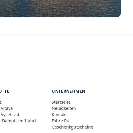
OTTE
UNTERNEHMEN
e
Startseite
 Vltava
Neuigkeiten
 Vyšehrad
Kontakt
 Dampfschifffahrt
Fähre P4
Geschenkgutscheine