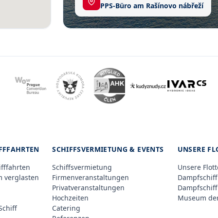
PPS-Büro am Rašínovo nábřeží
IFFFAHRTEN
SCHIFFSVERMIETUNG & EVENTS
UNSERE FL
ifffahrten
Schiffsvermietung
Unsere Flott
m verglasten
Firmenveranstaltungen
Dampfschiff
Privatveranstaltungen
Dampfschiff
Hochzeiten
Museum der
chiff
Catering