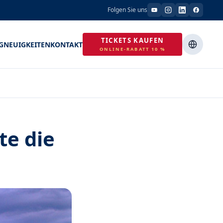
Folgen Sie uns
TICKETS KAUFEN
G
NEUIGKEITEN
KONTAKT
ONLINE-RABATT 10 %
te die