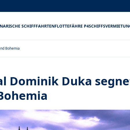
INARISCHE SCHIFFFAHRTEN
FLOTTE
FÄHRE P4
SCHIFFSVERMIETUN
rand Bohemia
al Dominik Duka segne
Bohemia