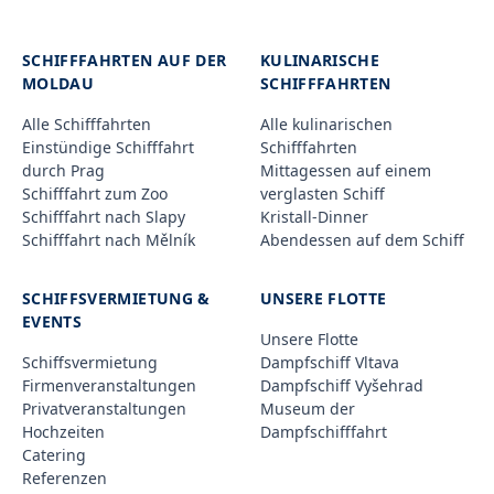
SCHIFFFAHRTEN AUF DER
KULINARISCHE
MOLDAU
SCHIFFFAHRTEN
Alle Schifffahrten
Alle kulinarischen
Einstündige Schifffahrt
Schifffahrten
durch Prag
Mittagessen auf einem
Schifffahrt zum Zoo
verglasten Schiff
Schifffahrt nach Slapy
Kristall-Dinner
Schifffahrt nach Mělník
Abendessen auf dem Schiff
SCHIFFSVERMIETUNG &
UNSERE FLOTTE
EVENTS
Unsere Flotte
Schiffsvermietung
Dampfschiff Vltava
Firmenveranstaltungen
Dampfschiff Vyšehrad
Privatveranstaltungen
Museum der
Hochzeiten
Dampfschifffahrt
Catering
Referenzen