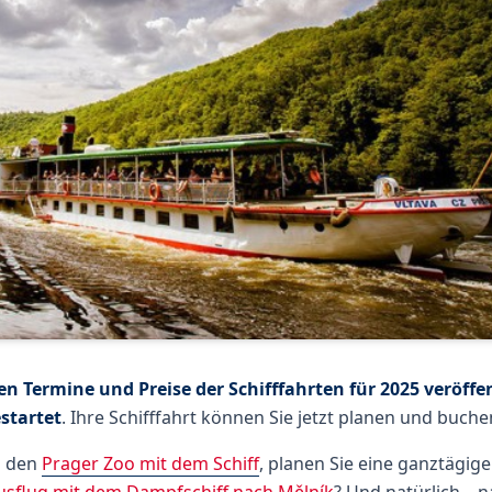
en Termine und Preise der Schifffahrten für 2025 veröffe
startet
. Ihre Schifffahrt können Sie jetzt planen und buche
n den
Prager Zoo mit dem Schiff
, planen Sie eine ganztägig