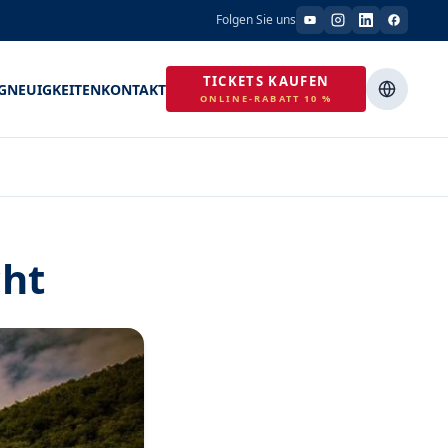
Folgen Sie uns
TICKETS KAUFEN
G
NEUIGKEITEN
KONTAKT
ONLINE-RABATT 10 %
cht