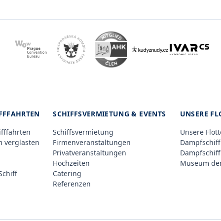
IFFFAHRTEN
SCHIFFSVERMIETUNG & EVENTS
UNSERE FL
ifffahrten
Schiffsvermietung
Unsere Flott
m verglasten
Firmenveranstaltungen
Dampfschiff
Privatveranstaltungen
Dampfschiff
Hochzeiten
Museum der
chiff
Catering
Referenzen