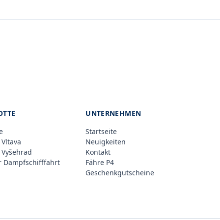
OTTE
UNTERNEHMEN
e
Startseite
 Vltava
Neuigkeiten
 Vyšehrad
Kontakt
 Dampfschifffahrt
Fähre P4
Geschenkgutscheine