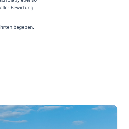
nach Slapy ebenso
voller Bewirtung
Fahrten begeben.