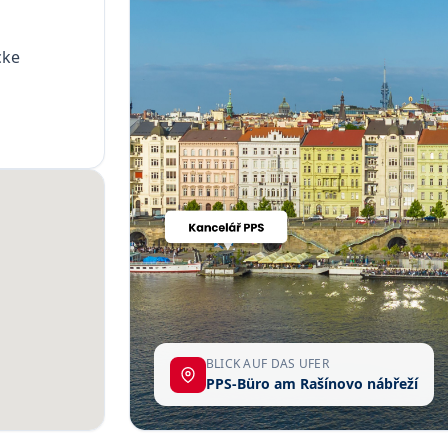
cke
BLICK AUF DAS UFER
PPS-Büro am Rašínovo nábřeží