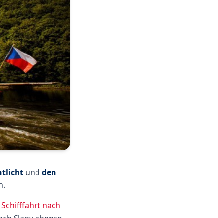
ntlicht
und
den
n.
e
Schifffahrt nach