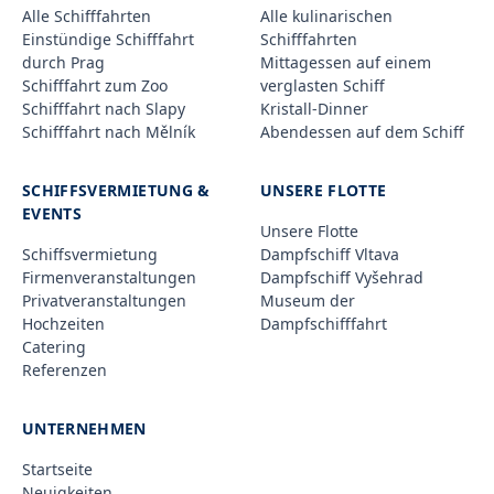
Alle Schifffahrten
Alle kulinarischen
Einstündige Schifffahrt
Schifffahrten
durch Prag
Mittagessen auf einem
Schifffahrt zum Zoo
verglasten Schiff
Schifffahrt nach Slapy
Kristall-Dinner
Schifffahrt nach Mělník
Abendessen auf dem Schiff
SCHIFFSVERMIETUNG &
UNSERE FLOTTE
EVENTS
Unsere Flotte
Schiffsvermietung
Dampfschiff Vltava
Firmenveranstaltungen
Dampfschiff Vyšehrad
Privatveranstaltungen
Museum der
Hochzeiten
Dampfschifffahrt
Catering
Referenzen
UNTERNEHMEN
Startseite
Neuigkeiten